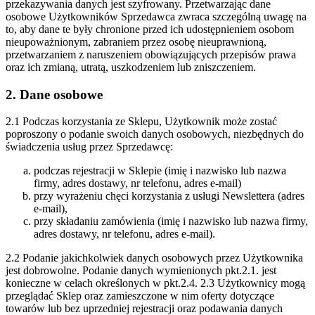
przekazywania danych jest szyfrowany. Przetwarzając dane
osobowe Użytkowników Sprzedawca zwraca szczególną uwagę na
to, aby dane te były chronione przed ich udostępnieniem osobom
nieupoważnionym, zabraniem przez osobę nieuprawnioną,
przetwarzaniem z naruszeniem obowiązujących przepisów prawa
oraz ich zmianą, utratą, uszkodzeniem lub zniszczeniem.
2. Dane osobowe
2.1 Podczas korzystania ze Sklepu, Użytkownik może zostać
poproszony o podanie swoich danych osobowych, niezbędnych do
świadczenia usług przez Sprzedawcę:
podczas rejestracji w Sklepie (imię i nazwisko lub nazwa
firmy, adres dostawy, nr telefonu, adres e-mail)
przy wyrażeniu chęci korzystania z usługi Newslettera (adres
e-mail),
przy składaniu zamówienia (imię i nazwisko lub nazwa firmy,
adres dostawy, nr telefonu, adres e-mail).
2.2 Podanie jakichkolwiek danych osobowych przez Użytkownika
jest dobrowolne. Podanie danych wymienionych pkt.2.1. jest
konieczne w celach określonych w pkt.2.4.
2.3 Użytkownicy mogą
przeglądać Sklep oraz zamieszczone w nim oferty dotyczące
towarów lub bez uprzedniej rejestracji oraz podawania danych