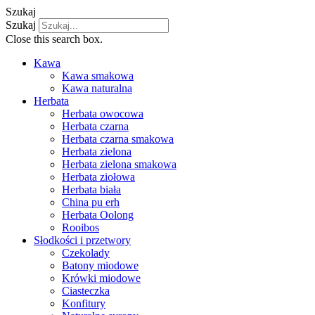
Szukaj
Szukaj
Close this search box.
Kawa
Kawa smakowa
Kawa naturalna
Herbata
Herbata owocowa
Herbata czarna
Herbata czarna smakowa
Herbata zielona
Herbata zielona smakowa
Herbata ziołowa
Herbata biała
China pu erh
Herbata Oolong
Rooibos
Słodkości i przetwory
Czekolady
Batony miodowe
Krówki miodowe
Ciasteczka
Konfitury