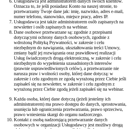
Usługodawca jest administratorem danych swoich klientów.
Oznacza to, że jeśli posiadasz Konto na naszej stronie, to
przetwarzamy Twoje dane jak: imię, nazwisko, adres e-mail,
numer telefonu, stanowisko, miejsce pracy, adres IP.
Usługodawca jest także administratorem osób zapisanych na
newsletter i osób zapisanych na webinar.
Dane osobowe przetwarzane są: zgodnie z przepisami
dotyczącymi ochrony danych osobowych, zgodnie z
wdrożoną Polityką Prywatności, w zakresie i celu
niezbędnym do nawiązania, ukształtowania treści Umowy,
zmiany bądź jej rozwiązania oraz prawidłowej realizacji
Usług świadczonych drogą elektroniczną, w zakresie i celu
niezbędnym do wypełnienia uzasadnionych interesów
(prawnie usprawiedliwionych celów), a przetwarzanie nie
narusza praw i wolności osoby, której dane dotyczą: w
zakresie i celu zgodnym ze zgodą wyrażoną przez Ciebie jeśli
zapisałeś się na newsletter, w zakresie i celu zgodnym z
wyrażoną przez Ciebie zgodą jeżeli zapisałeś się na webinar.
Każda osoba, której dane dotyczą (jeżeli jesteśmy ich
administratorem) ma prawo dostępu do danych, sprostowania,
usunięcia lub ograniczenia przetwarzania, prawo sprzeciwu,
prawo wniesienia skargi do organu nadzorczego.
Kontakt z osobą nadzorującą przetwarzanie danych
osobowych w organizacji Usługodawcy jest możliwy drogą