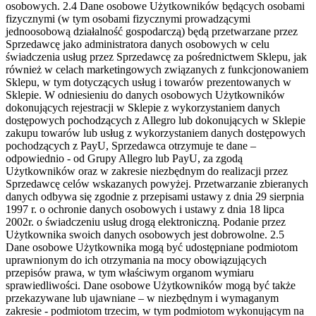
osobowych.
2.4 Dane osobowe Użytkowników będących osobami
fizycznymi (w tym osobami fizycznymi prowadzącymi
jednoosobową działalność gospodarczą) będą przetwarzane przez
Sprzedawcę jako administratora danych osobowych w celu
świadczenia usług przez Sprzedawcę za pośrednictwem Sklepu, jak
również w celach marketingowych związanych z funkcjonowaniem
Sklepu, w tym dotyczących usług i towarów prezentowanych w
Sklepie. W odniesieniu do danych osobowych Użytkowników
dokonujących rejestracji w Sklepie z wykorzystaniem danych
dostępowych pochodzących z Allegro lub dokonujących w Sklepie
zakupu towarów lub usług z wykorzystaniem danych dostępowych
pochodzących z PayU, Sprzedawca otrzymuje te dane –
odpowiednio - od Grupy Allegro lub PayU, za zgodą
Użytkowników oraz w zakresie niezbędnym do realizacji przez
Sprzedawcę celów wskazanych powyżej. Przetwarzanie zbieranych
danych odbywa się zgodnie z przepisami ustawy z dnia 29 sierpnia
1997 r. o ochronie danych osobowych i ustawy z dnia 18 lipca
2002r. o świadczeniu usług drogą elektroniczną. Podanie przez
Użytkownika swoich danych osobowych jest dobrowolne.
2.5
Dane osobowe Użytkownika mogą być udostępniane podmiotom
uprawnionym do ich otrzymania na mocy obowiązujących
przepisów prawa, w tym właściwym organom wymiaru
sprawiedliwości. Dane osobowe Użytkowników mogą być także
przekazywane lub ujawniane – w niezbędnym i wymaganym
zakresie - podmiotom trzecim, w tym podmiotom wykonującym na