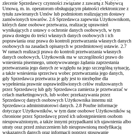
zlecenie Sprzedawcy czynności związane z zawartą z Nabywcą
Umową, m. in. operatorom obsługującym płatności elektroniczne z
tytułu zawieranych Umów lub podmiotom realizującym dostawy
zamówionych towarów.
2.6 Sprzedawca zapewnia Użytkownikom,
których dane osobowe przetwarza, realizację uprawnień
wynikających z ustawy o ochronie danych osobowych, w tym
prawa dostępu do treści własnych danych osobowych i ich
poprawiania oraz prawa do kontroli przetwarzania własnych danych
osobowych na zasadach opisanych w przedmiotowej ustawie.
2.7
W ramach realizacji prawa do kontroli przetwarzania własnych
danych osobowych, Użytkownik ma w szczególności prawo do
wniesienia pisemnego, umotywowanego żądania zaprzestania
przetwarzania jego danych ze względu na jego szczególną sytuację,
a także wniesienia sprzeciwu wobec przetwarzania jego danych,
gdy Sprzedawca przetwarza je gdy jest to niezbędne dla
wypełnienia prawnie usprawiedliwionych celów realizowanych
przez Sprzedawcę lub gdy Sprzedawca zamierza je przetwarzać w
celach marketingowych, lub wobec przekazywania przez
Sprzedawcę danych osobowych Użytkownika innemu niż
Sprzedawca administratorowi danych.
2.8 Poufne informacje
dotyczące Użytkowników, w tym dane osobowe Użytkowników są
chronione przez Sprzedawcę przed ich udostępnieniem osobom
nieupoważnionym, a także innymi przypadkami ich ujawnienia albo
utraty oraz przed zniszczeniem lub nieuprawnioną modyfikacją
wskazanych danych oraz informacji poprzez stosowanie