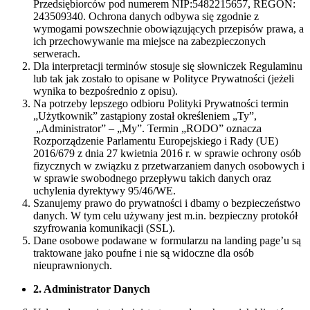
Przedsiębiorców pod numerem NIP:5482215657, REGON:
243509340. Ochrona danych odbywa się zgodnie z
wymogami powszechnie obowiązujących przepisów prawa, a
ich przechowywanie ma miejsce na zabezpieczonych
serwerach.
Dla interpretacji terminów stosuje się słowniczek Regulaminu
lub tak jak zostało to opisane w Polityce Prywatności (jeżeli
wynika to bezpośrednio z opisu).
Na potrzeby lepszego odbioru Polityki Prywatności termin
„Użytkownik” zastąpiony został określeniem „Ty”,
„Administrator” – „My”. Termin „RODO” oznacza
Rozporządzenie Parlamentu Europejskiego i Rady (UE)
2016/679 z dnia 27 kwietnia 2016 r. w sprawie ochrony osób
fizycznych w związku z przetwarzaniem danych osobowych i
w sprawie swobodnego przepływu takich danych oraz
uchylenia dyrektywy 95/46/WE.
Szanujemy prawo do prywatności i dbamy o bezpieczeństwo
danych. W tym celu używany jest m.in. bezpieczny protokół
szyfrowania komunikacji (SSL).
Dane osobowe podawane w formularzu na landing page’u są
traktowane jako poufne i nie są widoczne dla osób
nieuprawnionych.
2. Administrator Danych