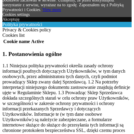
podstawie zachowań w serwisie. Uznajemy, że jeżeli kontynuujesz
korzystanie z serwisu, wyrażasz na to zgodę. Zapoznałem się z Polityką
Prywatności i Cookies.
View more
Cookies settings
Akceptuję
Polityka prywatności
Privacy & Cookies policy
Cookies list
Cookie name
Active
1. Postanowienia ogólne
1.1 Niniejsza polityka prywatności określa zasady ochrony
informacji poufnych dotyczących Użytkowników, w tym danych
osobowych, przez administratora tych danych, czyli podmiot
prowadzący Sklep zwany dalej Sprzedawcą.
1.2 Na potrzeby
interpretacji niniejszego dokumentu zastosowanie znajdują definicje
ujęte w Regulaminie Sklepu.
1.3 Prowadząc Sklep Sprzedawca
dokłada szczególnych starań w celu ochrony praw Użytkowników,
w szczególności w zakresie ochrony prywatności i ochrony
informacji przekazanych Sprzedawcy i dotyczących
Użytkowników. Informacje te (w tym dane osobowe
Użytkowników) są należycie zabezpieczane, a formularze
internetowe służące do służące do przesyłania tych informacji są
chronione protokołem bezpieczeństwa SSL, dzięki czemu proces