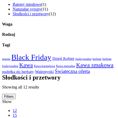
Batony miodowe
(1)
Naturalne syropy
(11)
Słodkości i przetwory
(12)
Waga
Rodzaj
Tagi
Black Friday
Dzień Kobiet
ananas
funkcjonalna
herbata
herbata
Kawa
Kawa smakowa
funkcjonalna
Kawa karmelowa
Kawa naturalna
Świąteczna oferta
pudełka do herbaty
Walentynki
Słodkości i przetwory
Showing all 12 results
Filters
Show
12
15