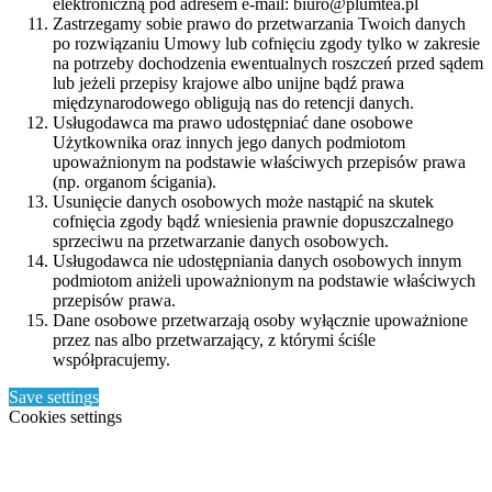
elektroniczną pod adresem e-mail: biuro@plumtea.pl
Zastrzegamy sobie prawo do przetwarzania Twoich danych
po rozwiązaniu Umowy lub cofnięciu zgody tylko w zakresie
na potrzeby dochodzenia ewentualnych roszczeń przed sądem
lub jeżeli przepisy krajowe albo unijne bądź prawa
międzynarodowego obligują nas do retencji danych.
Usługodawca ma prawo udostępniać dane osobowe
Użytkownika oraz innych jego danych podmiotom
upoważnionym na podstawie właściwych przepisów prawa
(np. organom ścigania).
Usunięcie danych osobowych może nastąpić na skutek
cofnięcia zgody bądź wniesienia prawnie dopuszczalnego
sprzeciwu na przetwarzanie danych osobowych.
Usługodawca nie udostępniania danych osobowych innym
podmiotom aniżeli upoważnionym na podstawie właściwych
przepisów prawa.
Dane osobowe przetwarzają osoby wyłącznie upoważnione
przez nas albo przetwarzający, z którymi ściśle
współpracujemy.
Save settings
Cookies settings