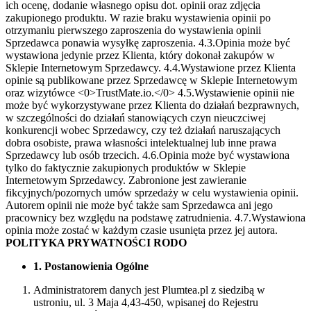
ich ocenę, dodanie własnego opisu dot. opinii oraz zdjęcia
zakupionego produktu. W razie braku wystawienia opinii po
otrzymaniu pierwszego zaproszenia do wystawienia opinii
Sprzedawca ponawia wysyłkę zaproszenia.
4.3.Opinia może być
wystawiona jedynie przez Klienta, który dokonał zakupów w
Sklepie Internetowym Sprzedawcy.
4.4.Wystawione przez Klienta
opinie są publikowane przez Sprzedawcę w Sklepie Internetowym
oraz wizytówce <0>TrustMate.io.</0>
4.5.Wystawienie opinii nie
może być wykorzystywane przez Klienta do działań bezprawnych,
w szczególności do działań stanowiących czyn nieuczciwej
konkurencji wobec Sprzedawcy, czy też działań naruszających
dobra osobiste, prawa własności intelektualnej lub inne prawa
Sprzedawcy lub osób trzecich.
4.6.Opinia może być wystawiona
tylko do faktycznie zakupionych produktów w Sklepie
Internetowym Sprzedawcy. Zabronione jest zawieranie
fikcyjnych/pozornych umów sprzedaży w celu wystawienia opinii.
Autorem opinii nie może być także sam Sprzedawca ani jego
pracownicy bez względu na podstawę zatrudnienia.
4.7.Wystawiona
opinia może zostać w każdym czasie usunięta przez jej autora.
POLITYKA PRYWATNOŚCI RODO
1. Postanowienia Ogólne
Administratorem danych jest Plumtea.pl z siedzibą w
ustroniu, ul. 3 Maja 4,43-450, wpisanej do Rejestru