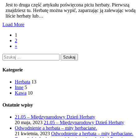
Jest to druga część artykułu poświęcona piciu herbaty. Pierwszą
znajdziesz tu. Herbatę można wypić, zaparzając ją zalewając wodą
liście herbaty lub…
Load More
1
2
»
Szukaj:
Kategorie
Herbata
13
Inne
5
Kawa
10
Ostatnie wpisy
21.05 – Międzynarodowy Dzień Herbaty
20 maja, 2023
21.05 – Międzynarodowy Dzień Herbaty
Odwodnienie a herbata – mity herbaciane.
21 kwietnia, 2023
Odwodnienie a herbata – mity herbaciane.