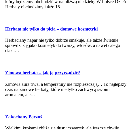
który będziemy obchodzić w najbliższą niedzielę. W Polsce Dzień
Herbaty obchodzimy także 15…
Herbata nie tylko do picia – domowe kosmetyki
Herbaciany napar nie tylko dobrze smakuje, ale także świetnie
sprawdzi się jako kosmetyk do twarzy, włosów, a nawet całego
ciała.…
Zimowa herbata – jak ją przyrządzić?
Zimowa aura trwa, a temperatury nie rozpieszczają… To najlepszy
czas na zimowe herbaty, które nie tylko zachwycą swoim
aromatem, ale…
Zakochany Pączuś
Wielkimi krokami zbliża się tłusty czwartek, ale jeszcze chwilę