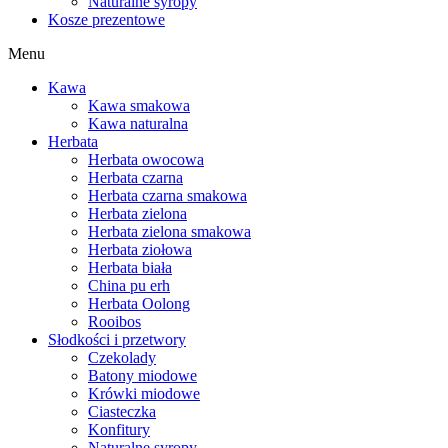
Naturalne syropy
Kosze prezentowe
Menu
Kawa
Kawa smakowa
Kawa naturalna
Herbata
Herbata owocowa
Herbata czarna
Herbata czarna smakowa
Herbata zielona
Herbata zielona smakowa
Herbata ziołowa
Herbata biała
China pu erh
Herbata Oolong
Rooibos
Słodkości i przetwory
Czekolady
Batony miodowe
Krówki miodowe
Ciasteczka
Konfitury
Naturalne syropy