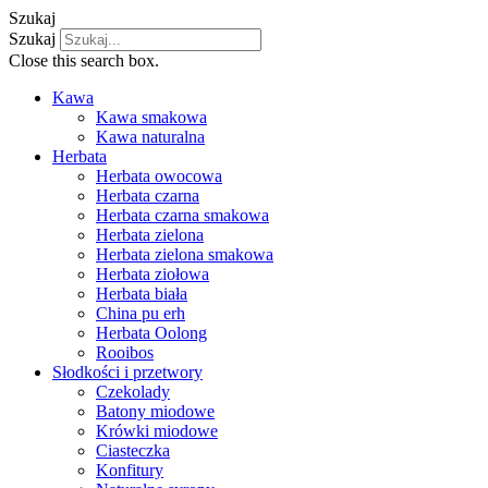
Szukaj
Szukaj
Close this search box.
Kawa
Kawa smakowa
Kawa naturalna
Herbata
Herbata owocowa
Herbata czarna
Herbata czarna smakowa
Herbata zielona
Herbata zielona smakowa
Herbata ziołowa
Herbata biała
China pu erh
Herbata Oolong
Rooibos
Słodkości i przetwory
Czekolady
Batony miodowe
Krówki miodowe
Ciasteczka
Konfitury