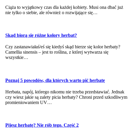
Ciąża to wyjątkowy czas dla każdej kobiety. Musi ona dbać już
nie tylko o siebie, ale również o rozwijające się…
Skąd biorą się różne kolory herbat?
Czy zastanawiałaś/eś się kiedyś skąd bierze się kolor herbaty?
Camellia sinensis – jest to roślina, z której wytwarza się
wszystkie…
Poznaj 5 powodów, dla których warto pić herbatę
Herbata, napój, którego nikomu nie trzeba przedstawiać. Jednak
czy wiesz jakie są zalety picia herbaty? Chroni przed szkodliwym
promieniowaniem UV…
Pijesz herbatę? Nie rób tego. Część 2