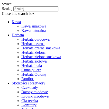
Szukaj
Szukaj
Close this search box.
Kawa
Kawa smakowa
Kawa naturalna
Herbata
Herbata owocowa
Herbata czarna
Herbata czarna smakowa
Herbata zielona
Herbata zielona smakowa
Herbata ziołowa
Herbata biała
China pu erh
Herbata Oolong
Rooibos
Słodkości i przetwory
Czekolady
Batony miodowe
Krówki miodowe
Ciasteczka
Konfitury