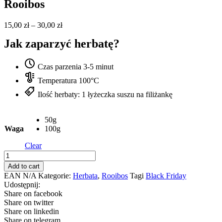
Rooibos
15,00
zł
–
30,00
zł
Jak zaparzyć herbatę?
Czas parzenia 3-5 minut
Temperatura 100°C
Ilość herbaty: 1 łyżeczka suszu na filiżankę
50g
Waga
100g
Clear
Rooibos
quantity
Add to cart
EAN
N/A
Kategorie:
Herbata
,
Rooibos
Tagi
Black Friday
Udostępnij:
Share on facebook
Share on twitter
Share on linkedin
Share on telegram