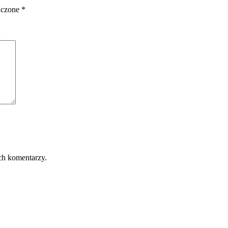
aczone
*
ch komentarzy.