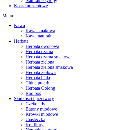
Naturalne syropy
Kosze prezentowe
Menu
Kawa
Kawa smakowa
Kawa naturalna
Herbata
Herbata owocowa
Herbata czarna
Herbata czarna smakowa
Herbata zielona
Herbata zielona smakowa
Herbata ziołowa
Herbata biała
China pu erh
Herbata Oolong
Rooibos
Słodkości i przetwory
Czekolady
Batony miodowe
Krówki miodowe
Ciasteczka
Konfitury
Naturalne syropy