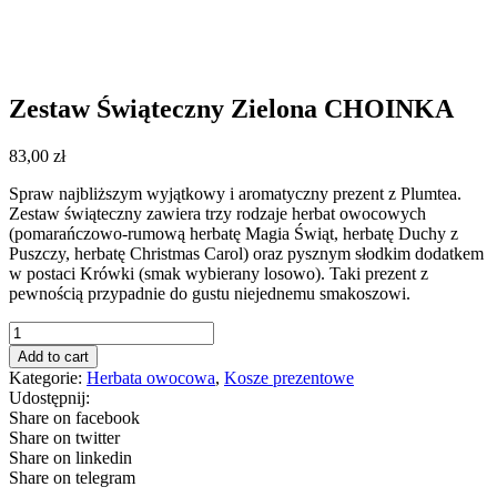
Zestaw Świąteczny Zielona CHOINKA
83,00
zł
Spraw najbliższym wyjątkowy i aromatyczny prezent z Plumtea.
Zestaw świąteczny zawiera trzy rodzaje herbat owocowych
(pomarańczowo-rumową herbatę Magia Świąt, herbatę Duchy z
Puszczy, herbatę Christmas Carol) oraz pysznym słodkim dodatkem
w postaci Krówki (smak wybierany losowo). Taki prezent z
pewnością przypadnie do gustu niejednemu smakoszowi.
Zestaw
Świąteczny
Add to cart
Zielona
Kategorie:
Herbata owocowa
,
Kosze prezentowe
CHOINKA
Udostępnij:
quantity
Share on facebook
Share on twitter
Share on linkedin
Share on telegram