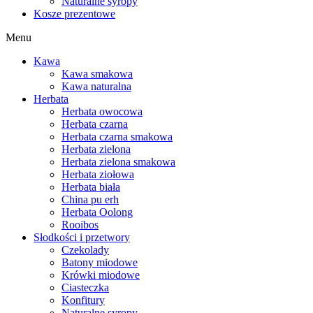
Naturalne syropy
Kosze prezentowe
Menu
Kawa
Kawa smakowa
Kawa naturalna
Herbata
Herbata owocowa
Herbata czarna
Herbata czarna smakowa
Herbata zielona
Herbata zielona smakowa
Herbata ziołowa
Herbata biała
China pu erh
Herbata Oolong
Rooibos
Słodkości i przetwory
Czekolady
Batony miodowe
Krówki miodowe
Ciasteczka
Konfitury
Naturalne syropy