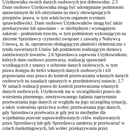
Użytkownika swoich danych osobowych jest dobrowolne.
2.5
Dane osobowe Użytkownika mogą być udostępniane podmiotom
uprawnionym do ich otrzymania na mocy obowiązujących
przepisów prawa, w tym właściwym organom wymiaru
sprawiedliwości. Dane osobowe Użytkowników mogą być także
przekazywane lub ujawniane – w niezbędnym i wymaganym
zakresie - podmiotom trzecim, w tym podmiotom wykonującym na
zlecenie Sprzedawcy czynności związane z zawartą z Nabywcą
Umową, m. in. operatorom obsługującym płatności elektroniczne z
tytułu zawieranych Umów lub podmiotom realizującym dostawy
zamówionych towarów.
2.6 Sprzedawca zapewnia Użytkownikom,
których dane osobowe przetwarza, realizację uprawnień
wynikających z ustawy o ochronie danych osobowych, w tym
prawa dostępu do treści własnych danych osobowych i ich
poprawiania oraz prawa do kontroli przetwarzania własnych danych
osobowych na zasadach opisanych w przedmiotowej ustawie.
2.7
W ramach realizacji prawa do kontroli przetwarzania własnych
danych osobowych, Użytkownik ma w szczególności prawo do
wniesienia pisemnego, umotywowanego żądania zaprzestania
przetwarzania jego danych ze względu na jego szczególną sytuację,
a także wniesienia sprzeciwu wobec przetwarzania jego danych,
gdy Sprzedawca przetwarza je gdy jest to niezbędne dla
wypełnienia prawnie usprawiedliwionych celów realizowanych
przez Sprzedawcę lub gdy Sprzedawca zamierza je przetwarzać w
celach marketingowych, lub wobec przekazywania przez