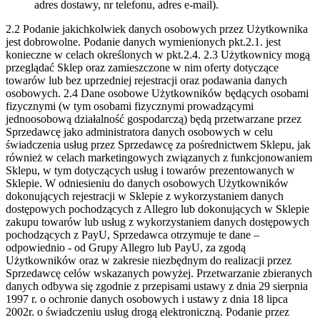
adres dostawy, nr telefonu, adres e-mail).
2.2 Podanie jakichkolwiek danych osobowych przez Użytkownika
jest dobrowolne. Podanie danych wymienionych pkt.2.1. jest
konieczne w celach określonych w pkt.2.4.
2.3 Użytkownicy mogą
przeglądać Sklep oraz zamieszczone w nim oferty dotyczące
towarów lub bez uprzedniej rejestracji oraz podawania danych
osobowych.
2.4 Dane osobowe Użytkowników będących osobami
fizycznymi (w tym osobami fizycznymi prowadzącymi
jednoosobową działalność gospodarczą) będą przetwarzane przez
Sprzedawcę jako administratora danych osobowych w celu
świadczenia usług przez Sprzedawcę za pośrednictwem Sklepu, jak
również w celach marketingowych związanych z funkcjonowaniem
Sklepu, w tym dotyczących usług i towarów prezentowanych w
Sklepie. W odniesieniu do danych osobowych Użytkowników
dokonujących rejestracji w Sklepie z wykorzystaniem danych
dostępowych pochodzących z Allegro lub dokonujących w Sklepie
zakupu towarów lub usług z wykorzystaniem danych dostępowych
pochodzących z PayU, Sprzedawca otrzymuje te dane –
odpowiednio - od Grupy Allegro lub PayU, za zgodą
Użytkowników oraz w zakresie niezbędnym do realizacji przez
Sprzedawcę celów wskazanych powyżej. Przetwarzanie zbieranych
danych odbywa się zgodnie z przepisami ustawy z dnia 29 sierpnia
1997 r. o ochronie danych osobowych i ustawy z dnia 18 lipca
2002r. o świadczeniu usług drogą elektroniczną. Podanie przez