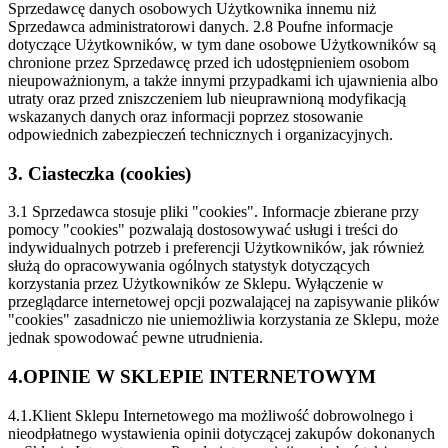
Sprzedawcę danych osobowych Użytkownika innemu niż
Sprzedawca administratorowi danych.
2.8 Poufne informacje
dotyczące Użytkowników, w tym dane osobowe Użytkowników są
chronione przez Sprzedawcę przed ich udostępnieniem osobom
nieupoważnionym, a także innymi przypadkami ich ujawnienia albo
utraty oraz przed zniszczeniem lub nieuprawnioną modyfikacją
wskazanych danych oraz informacji poprzez stosowanie
odpowiednich zabezpieczeń technicznych i organizacyjnych.
3. Ciasteczka (cookies)
3.1 Sprzedawca stosuje pliki "cookies". Informacje zbierane przy
pomocy "cookies" pozwalają dostosowywać usługi i treści do
indywidualnych potrzeb i preferencji Użytkowników, jak również
służą do opracowywania ogólnych statystyk dotyczących
korzystania przez Użytkowników ze Sklepu. Wyłączenie w
przeglądarce internetowej opcji pozwalającej na zapisywanie plików
"cookies" zasadniczo nie uniemożliwia korzystania ze Sklepu, może
jednak spowodować pewne utrudnienia.
4.OPINIE W SKLEPIE INTERNETOWYM
4.1.Klient Sklepu Internetowego ma możliwość dobrowolnego i
nieodpłatnego wystawienia opinii dotyczącej zakupów dokonanych