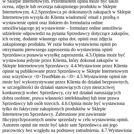
w Sklepie Internetowym. Przedmiotem opinii może być także
ocena, zdjęcie lub recenzja zakupionego produktu w Sklepie
Internetowym.
4.2.Sprzedawca po dokonanych zakupach w Sklepie
Internetowym wysyła do Klienta wiadomość email z prośbą o
wystawienie opinii oraz linkiem do formularza online
umożliwiającego jej wystawienie – formularz online umożliwia
udzielenie odpowiedzi na pytania Sprzedawcy dotyczące zakupów,
ich ocenę, dodanie własnego opisu dot. opinii oraz zdjęcia
zakupionego produktu. W razie braku wystawienia opinii po
otrzymaniu pierwszego zaproszenia do wystawienia opinii
Sprzedawca ponawia wysyłkę zaproszenia.
4.3.Opinia może być
wystawiona jedynie przez Klienta, który dokonał zakupów w
Sklepie Internetowym Sprzedawcy.
4.4.Wystawione przez Klienta
opinie są publikowane przez Sprzedawcę w Sklepie Internetowym
oraz wizytówce <0>TrustMate.io.</0>
4.5.Wystawienie opinii nie
może być wykorzystywane przez Klienta do działań bezprawnych,
w szczególności do działań stanowiących czyn nieuczciwej
konkurencji wobec Sprzedawcy, czy też działań naruszających
dobra osobiste, prawa własności intelektualnej lub inne prawa
Sprzedawcy lub osób trzecich.
4.6.Opinia może być wystawiona
tylko do faktycznie zakupionych produktów w Sklepie
Internetowym Sprzedawcy. Zabronione jest zawieranie
fikcyjnych/pozornych umów sprzedaży w celu wystawienia opinii.
Autorem opinii nie może być także sam Sprzedawca ani jego
pracownicy bez względu na podstawę zatrudnienia.
4.7.Wystawiona