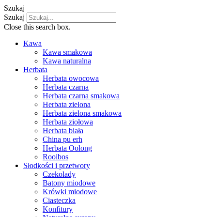
Szukaj
Szukaj
Close this search box.
Kawa
Kawa smakowa
Kawa naturalna
Herbata
Herbata owocowa
Herbata czarna
Herbata czarna smakowa
Herbata zielona
Herbata zielona smakowa
Herbata ziołowa
Herbata biała
China pu erh
Herbata Oolong
Rooibos
Słodkości i przetwory
Czekolady
Batony miodowe
Krówki miodowe
Ciasteczka
Konfitury