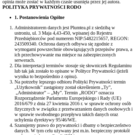
opinia może zostać w każdym czasie usunięta przez jej autora.
POLITYKA PRYWATNOŚCI RODO
1. Postanowienia Ogólne
Administratorem danych jest Plumtea.pl z siedzibą w
ustroniu, ul. 3 Maja 4,43-450, wpisanej do Rejestru
Przedsiębiorców pod numerem NIP:5482215657, REGON:
243509340. Ochrona danych odbywa się zgodnie z
wymogami powszechnie obowiązujących przepisów prawa, a
ich przechowywanie ma miejsce na zabezpieczonych
serwerach.
Dla interpretacji terminów stosuje się słowniczek Regulaminu
lub tak jak zostało to opisane w Polityce Prywatności (jeżeli
wynika to bezpośrednio z opisu).
Na potrzeby lepszego odbioru Polityki Prywatności termin
„Użytkownik” zastąpiony został określeniem „Ty”,
„Administrator” – „My”. Termin „RODO” oznacza
Rozporządzenie Parlamentu Europejskiego i Rady (UE)
2016/679 z dnia 27 kwietnia 2016 r. w sprawie ochrony osób
fizycznych w związku z przetwarzaniem danych osobowych i
w sprawie swobodnego przepływu takich danych oraz
uchylenia dyrektywy 95/46/WE.
Szanujemy prawo do prywatności i dbamy o bezpieczeństwo
danych. W tym celu używany jest m.in. bezpieczny protokół