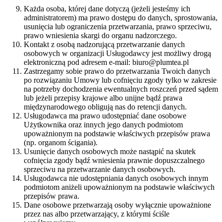
Każda osoba, której dane dotyczą (jeżeli jesteśmy ich
administratorem) ma prawo dostępu do danych, sprostowania,
usunięcia lub ograniczenia przetwarzania, prawo sprzeciwu,
prawo wniesienia skargi do organu nadzorczego.
Kontakt z osobą nadzorującą przetwarzanie danych
osobowych w organizacji Usługodawcy jest możliwy drogą
elektroniczną pod adresem e-mail: biuro@plumtea.pl
Zastrzegamy sobie prawo do przetwarzania Twoich danych
po rozwiązaniu Umowy lub cofnięciu zgody tylko w zakresie
na potrzeby dochodzenia ewentualnych roszczeń przed sądem
lub jeżeli przepisy krajowe albo unijne bądź prawa
międzynarodowego obligują nas do retencji danych.
Usługodawca ma prawo udostępniać dane osobowe
Użytkownika oraz innych jego danych podmiotom
upoważnionym na podstawie właściwych przepisów prawa
(np. organom ścigania).
Usunięcie danych osobowych może nastąpić na skutek
cofnięcia zgody bądź wniesienia prawnie dopuszczalnego
sprzeciwu na przetwarzanie danych osobowych.
Usługodawca nie udostępniania danych osobowych innym
podmiotom aniżeli upoważnionym na podstawie właściwych
przepisów prawa.
Dane osobowe przetwarzają osoby wyłącznie upoważnione
przez nas albo przetwarzający, z którymi ściśle