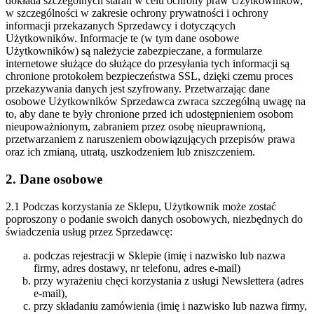
dokłada szczególnych starań w celu ochrony praw Użytkowników,
w szczególności w zakresie ochrony prywatności i ochrony
informacji przekazanych Sprzedawcy i dotyczących
Użytkowników. Informacje te (w tym dane osobowe
Użytkowników) są należycie zabezpieczane, a formularze
internetowe służące do służące do przesyłania tych informacji są
chronione protokołem bezpieczeństwa SSL, dzięki czemu proces
przekazywania danych jest szyfrowany. Przetwarzając dane
osobowe Użytkowników Sprzedawca zwraca szczególną uwagę na
to, aby dane te były chronione przed ich udostępnieniem osobom
nieupoważnionym, zabraniem przez osobę nieuprawnioną,
przetwarzaniem z naruszeniem obowiązujących przepisów prawa
oraz ich zmianą, utratą, uszkodzeniem lub zniszczeniem.
2. Dane osobowe
2.1 Podczas korzystania ze Sklepu, Użytkownik może zostać
poproszony o podanie swoich danych osobowych, niezbędnych do
świadczenia usług przez Sprzedawcę:
podczas rejestracji w Sklepie (imię i nazwisko lub nazwa
firmy, adres dostawy, nr telefonu, adres e-mail)
przy wyrażeniu chęci korzystania z usługi Newslettera (adres
e-mail),
przy składaniu zamówienia (imię i nazwisko lub nazwa firmy,