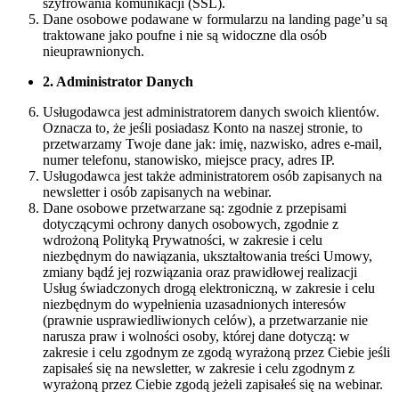
szyfrowania komunikacji (SSL).
Dane osobowe podawane w formularzu na landing page’u są
traktowane jako poufne i nie są widoczne dla osób
nieuprawnionych.
2. Administrator Danych
Usługodawca jest administratorem danych swoich klientów.
Oznacza to, że jeśli posiadasz Konto na naszej stronie, to
przetwarzamy Twoje dane jak: imię, nazwisko, adres e-mail,
numer telefonu, stanowisko, miejsce pracy, adres IP.
Usługodawca jest także administratorem osób zapisanych na
newsletter i osób zapisanych na webinar.
Dane osobowe przetwarzane są: zgodnie z przepisami
dotyczącymi ochrony danych osobowych, zgodnie z
wdrożoną Polityką Prywatności, w zakresie i celu
niezbędnym do nawiązania, ukształtowania treści Umowy,
zmiany bądź jej rozwiązania oraz prawidłowej realizacji
Usług świadczonych drogą elektroniczną, w zakresie i celu
niezbędnym do wypełnienia uzasadnionych interesów
(prawnie usprawiedliwionych celów), a przetwarzanie nie
narusza praw i wolności osoby, której dane dotyczą: w
zakresie i celu zgodnym ze zgodą wyrażoną przez Ciebie jeśli
zapisałeś się na newsletter, w zakresie i celu zgodnym z
wyrażoną przez Ciebie zgodą jeżeli zapisałeś się na webinar.