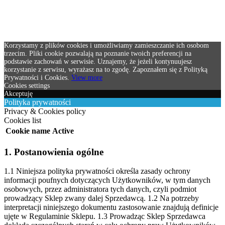
Korzystamy z plików cookies i umożliwiamy zamieszczanie ich osobom
trzecim. Pliki cookie pozwalają na poznanie twoich preferencji na
podstawie zachowań w serwisie. Uznajemy, że jeżeli kontynuujesz
korzystanie z serwisu, wyrażasz na to zgodę. Zapoznałem się z Polityką
Prywatności i Cookies.
View more
Cookies settings
Akceptuję
Polityka prywatności
Privacy & Cookies policy
Cookies list
Cookie name
Active
1. Postanowienia ogólne
1.1 Niniejsza polityka prywatności określa zasady ochrony
informacji poufnych dotyczących Użytkowników, w tym danych
osobowych, przez administratora tych danych, czyli podmiot
prowadzący Sklep zwany dalej Sprzedawcą.
1.2 Na potrzeby
interpretacji niniejszego dokumentu zastosowanie znajdują definicje
ujęte w Regulaminie Sklepu.
1.3 Prowadząc Sklep Sprzedawca